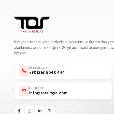
Kimyasal tedarik, endüstriyel atık yönetimi ve üretim danışma
alanlarında çözüm ortağınız. 20 yılı aşkın sektör deneyimi, u
hizmet.
BIZE ULAŞIN
+90 (216) 504 0 444
tor k
E-POSTA
info@torkimya.com