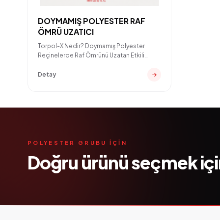
DOYMAMIŞ POLYESTER RAF
ÖMRÜ UZATICI
Torpol-X Nedir? Doymamış Polyester
Reçinelerde Raf Ömrünü Uzatan Etkili
ÇözümDoymamış polyester reçi
Detay
POLYESTER GRUBU IÇIN
Doğru ürünü seçmek iç