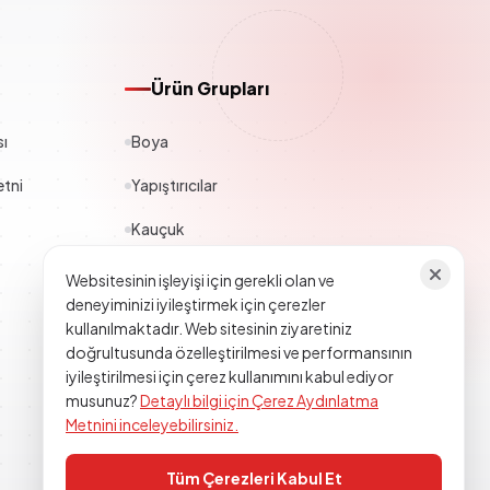
Ürün Grupları
sı
Boya
tni
Yapıştırıcılar
Kauçuk
Polyester
Websitesinin işleyişi için gerekli olan ve
deneyiminizi iyileştirmek için çerezler
Yapı Kimyasalları
kullanılmaktadır. Web sitesinin ziyaretiniz
doğrultusunda özelleştirilmesi ve performansının
Tekstil
iyileştirilmesi için çerez kullanımını kabul ediyor
musunuz?
Detaylı bilgi için Çerez Aydınlatma
Epoksi Poliüretan
Metnini inceleyebilirsiniz.
Tüm Çerezleri Kabul Et