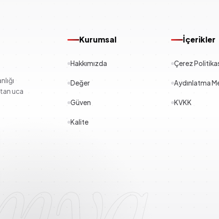
Kurumsal
İçerikler
Hakkımızda
Çerez Politika
nlığı
Değer
Aydınlatma Me
çtan uca
Güven
KVKK
Kalite
imya