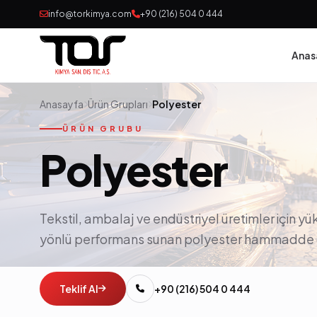
info@torkimya.com
+90 (216) 504 0 444
Anas
Anasayfa
Ürün Grupları
Polyester
ÜRÜN GRUBU
Polyester
Tekstil, ambalaj ve endüstriyel üretimler için y
yönlü performans sunan polyester hammadde 
Teklif Al
+90 (216) 504 0 444