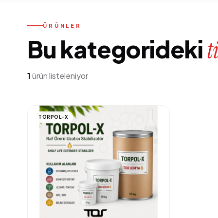
ÜRÜNLER
Bu kategorideki
t
1
ürün listeleniyor
TORPOL-X