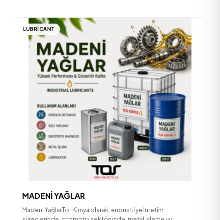
LUBRICANT
MADENİ YAĞLAR
Madeni YağlarTor Kimya olarak, endüstriyel üretim
süreçlerinde, otomotiv sektöründe, metal işleme uy