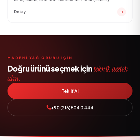
Detay
MADENI YAĞ GRUBU IÇIN
Doğru ürünü seçmek için
teknik destek
alın.
Teklif Al
+90 (216) 504 0 444