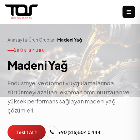
Anasayfa
Ürün Grupları
Madeni Yağ
ÜRÜN GRUBU
Madeni Yağ
Endüstriyel ve otomotiv uygulamalarında
sürtünmeyi azaltan, ekipman ömrünü uzatan ve
yüksek performans sağlayan madeni yağ
çözümleri.
Teklif Al
+90 (216) 504 0 444