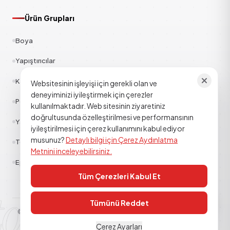
Ürün Grupları
Boya
Yapıştırıcılar
Kauçuk
Websitesinin işleyişi için gerekli olan ve
deneyiminizi iyileştirmek için çerezler
Polyester
kullanılmaktadır. Web sitesinin ziyaretiniz
doğrultusunda özelleştirilmesi ve performansının
Yapı Kimyasalları
iyileştirilmesi için çerez kullanımını kabul ediyor
musunuz?
Detaylı bilgi için Çerez Aydınlatma
Tekstil
Metnini inceleyebilirsiniz.
Epoksi Poliüretan
Tüm Çerezleri Kabul Et
tor kimya
Tümünü Reddet
© 2026
TOR KİMYA SANAYİ DIŞ TİCARET A.Ş
. Tüm hakları saklıdır.
Aydınlatma Metni
Çerez Politikası
KVKK
Çerez Ayarları