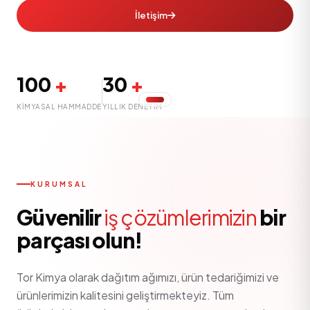
İletişim
100
+
30
+
KIMYASAL HAMMADDE
YILLIK DENEYIM
KURUMSAL
Güvenilir
iş çözümlerimizin
bir
parçası olun!
Tor Kimya olarak dağıtım ağımızı, ürün tedariğimizi ve
ürünlerimizin kalitesini geliştirmekteyiz. Tüm