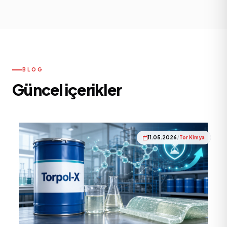
alternatif hammadde önerisi veya yeni ürün geliştirme
konularında AR-GE ekibimiz destek veriyor. Numune,
laboratuvar testi ve pilot üretim süreçlerinde
yanınızdayız.
BLOG
Güncel içerikler
11.05.2026
/
Tor Kimya