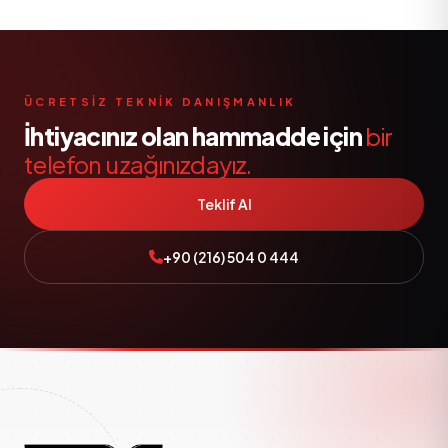
ÜCRETSIZ TEKNIK DANIŞMANLIK
İhtiyacınız olan hammadde için
bir
telefon uzağınızdayız.
Teklif Al
+90 (216) 504 0 444