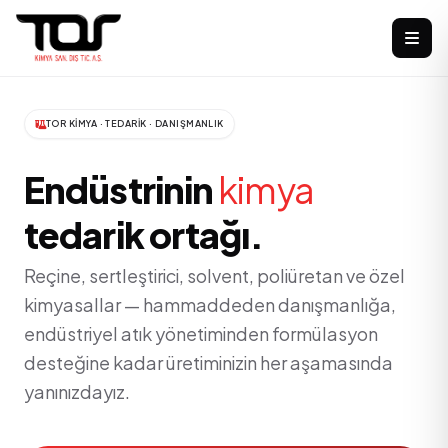
TOR KIMYA · TEDARIK · DANIŞMANLIK
Endüstrinin
kimya
tedarik ortağı.
Reçine, sertleştirici, solvent, poliüretan ve özel
kimyasallar — hammaddeden danışmanlığa,
endüstriyel atık yönetiminden formülasyon
desteğine kadar üretiminizin her aşamasında
yanınızdayız.