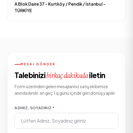
A Blok Daire 37 - Kurtköy / Pendik / İstanbul -
TÜRKİYE
MESAJ GÖNDER
Talebinizi
iletin
birkaç dakikada
Form üzerinden gelen mesajlarınız satış ekibimize
anında iletilir, en geç 1 iş günü içinde geri dönüş yapılır.
ADINIZ, SOYADINIZ
*