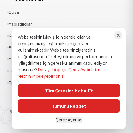
Boya
Yapıştırıcılar
Kauçuk
Websitesinin işleyişi için gerekli olan ve
deneyiminizi iyileştirmek için çerezler
Polyester
kullanılmaktadır. Web sitesinin ziyaretiniz
doğrultusunda özelleştirilmesi ve performansının
Yapı Kimyasalları
iyileştirilmesi için çerez kullanımını kabul ediyor
musunuz?
Detaylı bilgi için Çerez Aydınlatma
Tekstil
Metnini inceleyebilirsiniz.
Epoksi Poliüretan
Tüm Çerezleri Kabul Et
tor kimya
Tümünü Reddet
© 2026
TOR KİMYA SANAYİ DIŞ TİCARET A.Ş
. Tüm hakları saklıdır.
Aydınlatma Metni
Çerez Politikası
KVKK
Çerez Ayarları
TEKNIK DESTEK