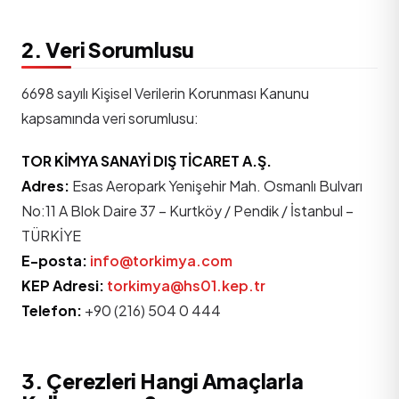
2. Veri Sorumlusu
6698 sayılı Kişisel Verilerin Korunması Kanunu
kapsamında veri sorumlusu:
TOR KİMYA SANAYİ DIŞ TİCARET A.Ş.
Adres:
Esas Aeropark Yenişehir Mah. Osmanlı Bulvarı
No:11 A Blok Daire 37 – Kurtköy / Pendik / İstanbul –
TÜRKİYE
E-posta:
info@torkimya.com
KEP Adresi:
torkimya@hs01.kep.tr
Telefon:
+90 (216) 504 0 444
3. Çerezleri Hangi Amaçlarla