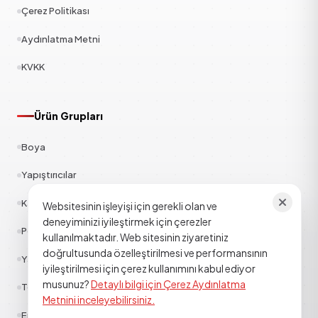
Çerez Politikası
Aydınlatma Metni
KVKK
Ürün Grupları
Boya
Yapıştırıcılar
Kauçuk
Websitesinin işleyişi için gerekli olan ve
deneyiminizi iyileştirmek için çerezler
Polyester
kullanılmaktadır. Web sitesinin ziyaretiniz
doğrultusunda özelleştirilmesi ve performansının
Yapı Kimyasalları
iyileştirilmesi için çerez kullanımını kabul ediyor
musunuz?
Detaylı bilgi için Çerez Aydınlatma
Tekstil
Metnini inceleyebilirsiniz.
Epoksi Poliüretan