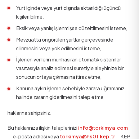
Yurt içinde veya yurt dışında aktarıldığı üçüncü
kişileri bilme,
Eksik veya yanlış işlenmişse düzeltilmesini isteme,
Mevzuatta öngörülen şartlar çerçevesinde
silinmesini veya yok edilmesini isteme,
İşlenen verilerin münhasıran otomatik sistemler
vasıtasıyla analiz edilmesi suretiyle aleyhinize bir
sonucun ortaya çıkmasına itiraz etme,
Kanuna aykırı işleme sebebiyle zarara uğramanız
halinde zararın giderilmesini talep etme
haklarına sahipsiniz.
Bu haklarınıza ilişkin taleplerinizi
info@torkimya.com
e-posta adresi veya
torkimya@hs01.kep.tr
KEP