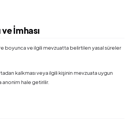
ı ve İmhası
re boyunca ve ilgili mevzuatta belirtilen yasal süreler
tadan kalkması veya ilgili kişinin mevzuata uygun
ya anonim hale getirilir.