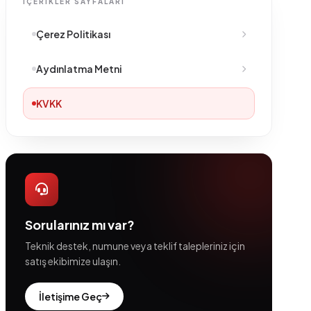
İÇERIKLER SAYFALARI
Çerez Politikası
Aydınlatma Metni
KVKK
Sorularınız mı var?
Teknik destek, numune veya teklif talepleriniz için
satış ekibimize ulaşın.
İletişime Geç