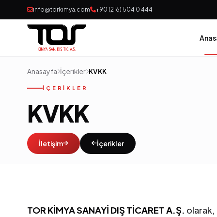
info@torkimya.com
+90 (216) 504 0 444
Anas
Anasayfa
İçerikler
KVKK
İÇERIKLER
KVKK
İletişim
İçerikler
TOR KİMYA SANAYİ DIŞ TİCARET A.Ş.
olarak, 