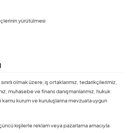
lerinin yürütülmesi
ı
 sınırlı olmak üzere; iş ortaklarımız, tedarikçilerimiz,
arımız, muhasebe ve finans danışmanlarımız, hukuk
tkili kamu kurum ve kuruluşlarına mevzuata uygun
e üçüncü kişilerle reklam veya pazarlama amacıyla