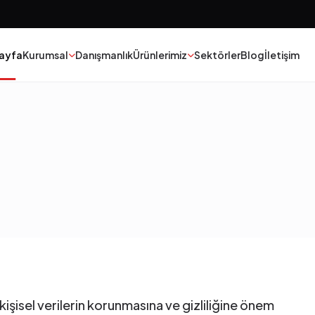
ayfa
Kurumsal
Danışmanlık
Ürünlerimiz
Sektörler
Blog
İletişim
Boya
Tekstil
Yapıştırıcılar
Epoksi Poliüretan
Kauçuk
Madeni Yağ
Polyester
Katalizorler
Yapı Kimyasalları
kişisel verilerin korunmasına ve gizliliğine önem