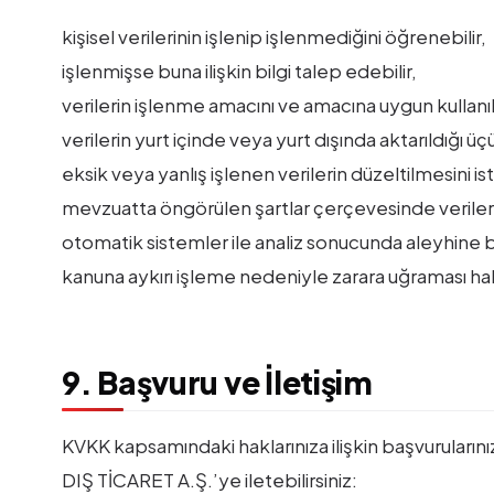
kişisel verilerinin işlenip işlenmediğini öğrenebilir,
işlenmişse buna ilişkin bilgi talep edebilir,
verilerin işlenme amacını ve amacına uygun kullanılı
verilerin yurt içinde veya yurt dışında aktarıldığı üç
eksik veya yanlış işlenen verilerin düzeltilmesini ist
mevzuatta öngörülen şartlar çerçevesinde verilerin
otomatik sistemler ile analiz sonucunda aleyhine b
kanuna aykırı işleme nedeniyle zarara uğraması hali
9. Başvuru ve İletişim
KVKK kapsamındaki haklarınıza ilişkin başvuruları
DIŞ TİCARET A.Ş.’ye iletebilirsiniz: