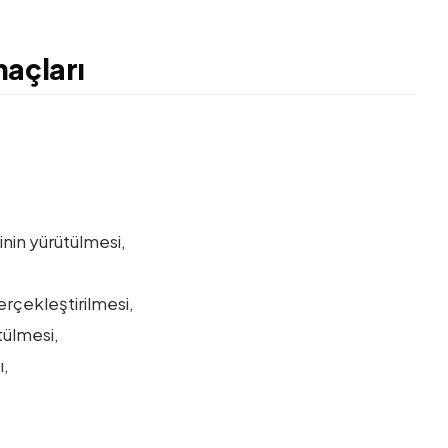
maçları
rinin yürütülmesi,
erçekleştirilmesi,
tülmesi,
ı,