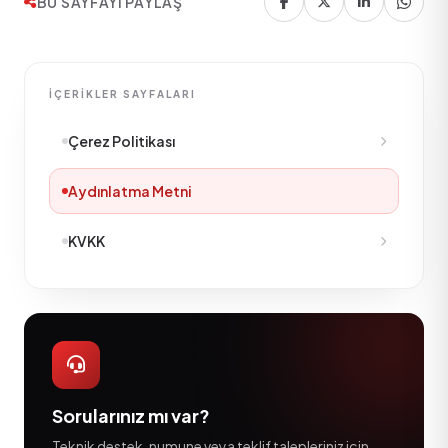
BU SAYFAYI PAYLAŞ
İÇERIKLER SAYFALARI
Çerez Politikası
Aydınlatma Metni
KVKK
Sorularınız mı var?
Teknik destek, numune veya teklif talepleriniz için