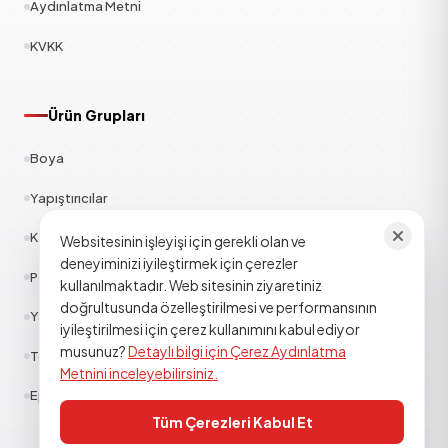
Aydınlatma Metni
KVKK
Ürün Grupları
Boya
Yapıştırıcılar
Kauçuk
Websitesinin işleyişi için gerekli olan ve
deneyiminizi iyileştirmek için çerezler
Polyester
kullanılmaktadır. Web sitesinin ziyaretiniz
doğrultusunda özelleştirilmesi ve performansının
Yapı Kimyasalları
iyileştirilmesi için çerez kullanımını kabul ediyor
musunuz?
Detaylı bilgi için Çerez Aydınlatma
Tekstil
Metnini inceleyebilirsiniz.
Epoksi Poliüretan
Tüm Çerezleri Kabul Et