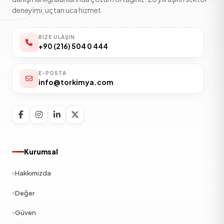
deneyimi, uçtan uca hizmet.
BIZE ULAŞIN
+90 (216) 504 0 444
E-POSTA
info@torkimya.com
Kurumsal
Hakkımızda
Değer
Güven