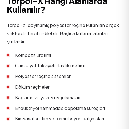
Torpol-X Hangi Alanlarda
Kullanılır?
Torpol-X, doymamış polyester reçine kullanılan birçok
sektörde tercih edilebilir. Başlıca kullanım alanları
şunlardır:
Kompozit üretimi
Cam elyaf takviyeli plastik üretimi
Polyester reçine sistemleri
Döküm reçineleri
Kaplama ve yüzey uygulamaları
Endüstriyel hammadde depolama süreçleri
Kimyasal üretim ve formülasyon çalışmaları