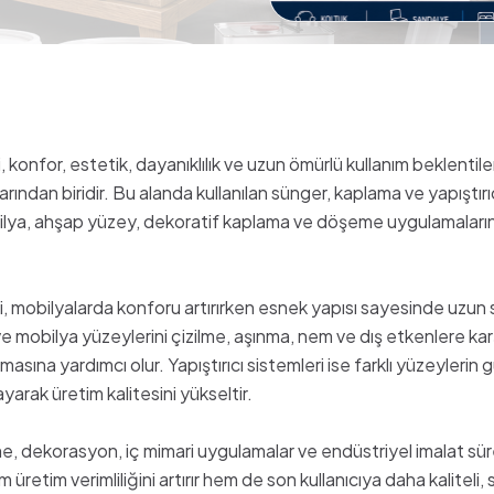
konfor, estetik, dayanıklılık ve uzun ömürlü kullanım beklentiler
ından biridir. Bu alanda kullanılan sünger, kaplama ve yapıştırıc
ilya, ahşap yüzey, dekoratif kaplama ve döşeme uygulamaları
, mobilyalarda konforu artırırken esnek yapısı sayesinde uzun s
 mobilya yüzeylerini çizilme, aşınma, nem ve dış etkenlere kar
na yardımcı olur. Yapıştırıcı sistemleri ise farklı yüzeylerin güç
ayarak üretim kalitesini yükseltir.
me, dekorasyon, iç mimari uygulamalar ve endüstriyel imalat sü
m üretim verimliliğini artırır hem de son kullanıcıya daha kaliteli