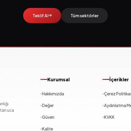
Teklif Al
Tüm sektörler
Kurumsal
İçerikler
Hakkımızda
Çerez Politika
nlığı
Değer
Aydınlatma Me
çtan uca
Güven
KVKK
Kalite