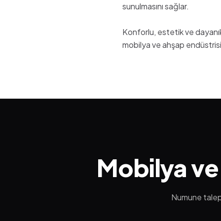
sunulmasını sağlar.
Konforlu, estetik ve dayanık
mobilya ve ahşap endüstrisin
Mobilya ve 
Numune taleple