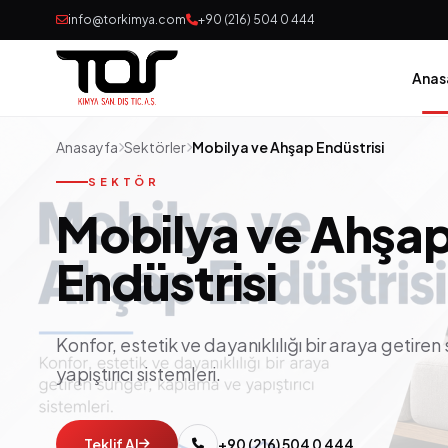
info@torkimya.com
+90 (216) 504 0 444
Anas
Anasayfa
Sektörler
Mobilya ve Ahşap Endüstrisi
SEKTÖR
Mobilya ve Ahşa
Endüstrisi
Konfor, estetik ve dayanıklılığı bir araya getire
yapıştırıcı sistemleri.
Teklif Al
+90 (216) 504 0 444