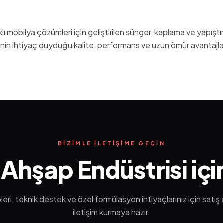
lı mobilya çözümleri için geliştirilen sünger, kaplama ve yapıştı
in ihtiyaç duyduğu kalite, performans ve uzun ömür avantajların
BIZIMLE ILETIŞIME GEÇIN
Ahşap Endüstrisi içi
ri, teknik destek ve özel formülasyon ihtiyaçlarınız için satış e
iletişim kurmaya hazır.