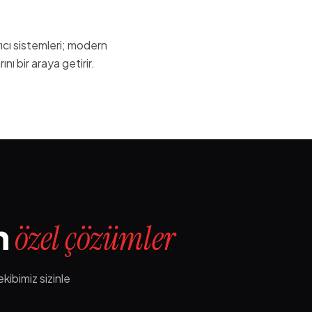
rıcı sistemleri; modern
ı bir araya getirir.
n
özel çözümler
kibimiz sizinle