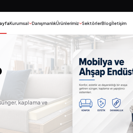
ayfa
Kurumsal
Danışmanlık
Ürünlerimiz
Sektörler
Blog
İletişim
Boya
Tekstil
p
Yapıştırıcılar
Epoksi Poliüretan
Kauçuk
Madeni Yağ
Polyester
Katalizorler
n sünger, kaplama ve
Yapı Kimyasalları