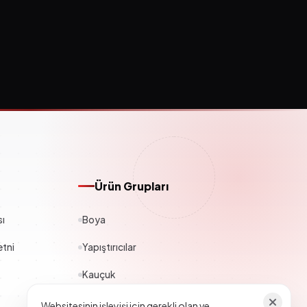
Ürün Grupları
sı
Boya
tni
Yapıştırıcılar
Kauçuk
Polyester
Websitesinin işleyişi için gerekli olan ve