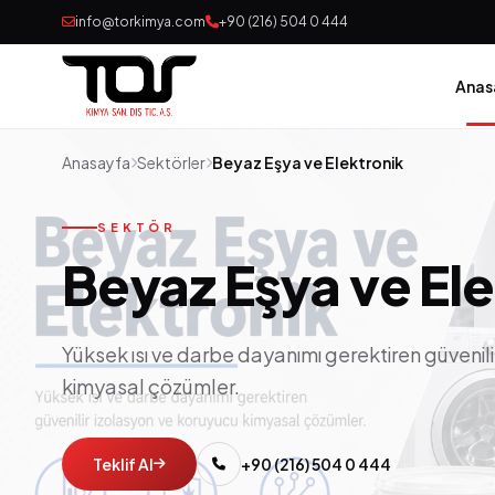
info@torkimya.com
+90 (216) 504 0 444
Anas
Anasayfa
Sektörler
Beyaz Eşya ve Elektronik
SEKTÖR
Beyaz Eşya ve Ele
Yüksek ısı ve darbe dayanımı gerektiren güvenil
kimyasal çözümler.
Teklif Al
+90 (216) 504 0 444