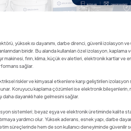
ktörü, yüksek ısı dayanımı, darbe direnci, güvenli izolasyon v
nlarından biridir. Bu alanda kullanılan özel izolasyon, kaplama
makinesi, fırın, klima, küçük ev aletleri, elektronik kartlar ve e
formans sağlar.
ktriksel riskler ve kimyasal etkenlere karşı geliştirilen izolasyon 
 sunar. Koruyucu kaplama çözümleri ise elektronik bileşenlerin, 
şı daha dayanıklı hale gelmesini sağlar.
syon sistemleri; beyaz eşya ve elektronik üretiminde kalite sta
tırmaya yardımcı olur. Yüksek aderans, esnek yapı, darbe dayanım
retim süreçlerinde hem de son kullanıcı deneyiminde güvenilir s