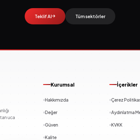
Teklif Al
Tüm sektörler
Kurumsal
İçerikler
Hakkımızda
Çerez Politika
nlığı
Değer
Aydınlatma Me
çtan uca
Güven
KVKK
Kalite