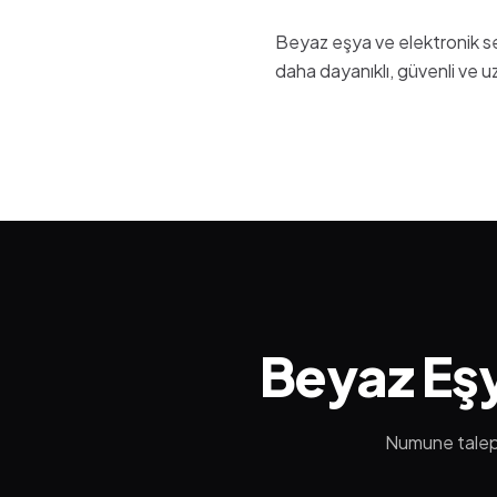
Beyaz eşya ve elektronik sek
daha dayanıklı, güvenli ve uzu
Beyaz Eşy
Numune taleple