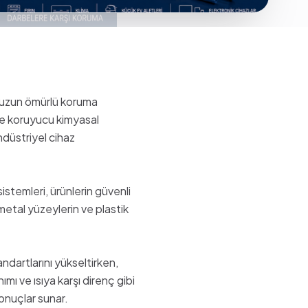
e uzun ömürlü koruma
 ve koruyucu kimyasal
ndüstriyel cihaz
sistemleri, ürünlerin güvenli
metal yüzeylerin ve plastik
ndartlarını yükseltirken,
ı ve ısıya karşı direnç gibi
onuçlar sunar.