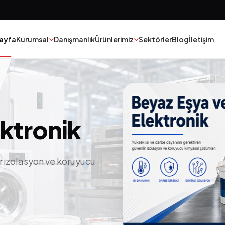
ayfa
Kurumsal
Danışmanlık
Ürünlerimiz
Sektörler
Blog
İletişim
Boya
Tekstil
Yapıştırıcılar
Epoksi Poliüretan
ktronik
Kauçuk
Madeni Yağ
ir izolasyon ve koruyucu
Polyester
Katalizorler
Yapı Kimyasalları