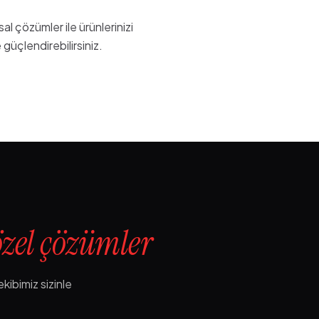
l çözümler ile ürünlerinizi
 güçlendirebilirsiniz.
özel çözümler
kibimiz sizinle