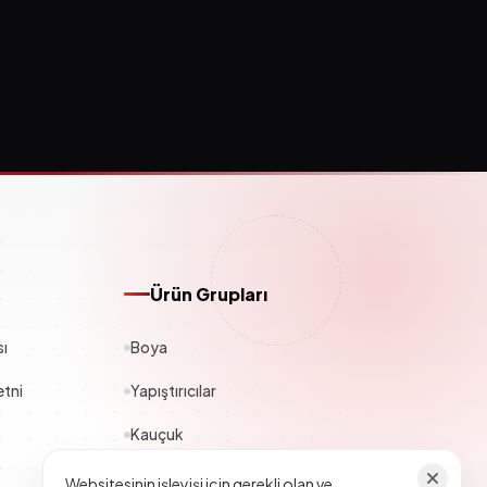
Ürün Grupları
sı
Boya
tni
Yapıştırıcılar
Kauçuk
Polyester
Websitesinin işleyişi için gerekli olan ve