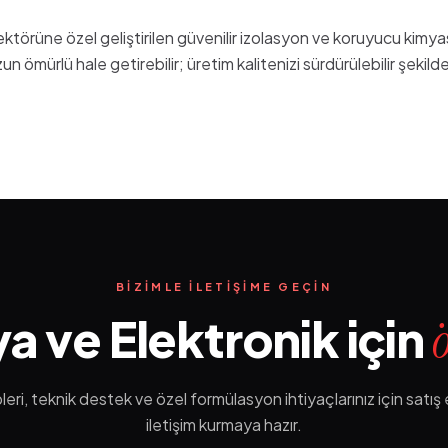
törüne özel geliştirilen güvenilir izolasyon ve koruyucu kimyasa
n ömürlü hale getirebilir; üretim kalitenizi sürdürülebilir şekilde
BIZIMLE ILETIŞIME GEÇIN
a ve Elektronik için
ri, teknik destek ve özel formülasyon ihtiyaçlarınız için satış e
iletişim kurmaya hazır.