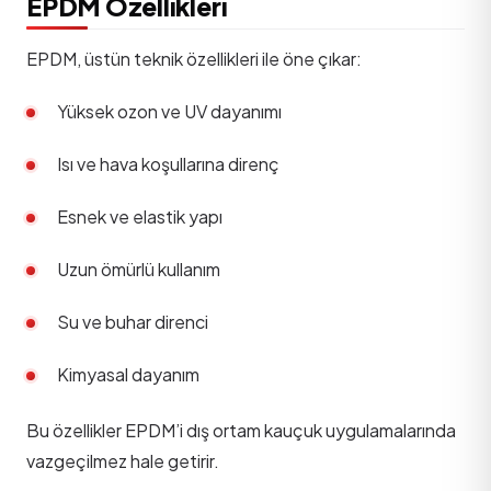
EPDM Özellikleri
EPDM, üstün teknik özellikleri ile öne çıkar:
Yüksek ozon ve UV dayanımı
Isı ve hava koşullarına direnç
Esnek ve elastik yapı
Uzun ömürlü kullanım
Su ve buhar direnci
Kimyasal dayanım
Bu özellikler EPDM’i dış ortam kauçuk uygulamalarında
vazgeçilmez hale getirir.