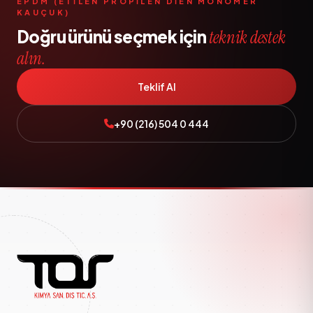
EPDM (ETİLEN PROPİLEN DİEN MONOMER
KAUÇUK)
Doğru ürünü seçmek için
teknik destek
alın.
Teklif Al
+90 (216) 504 0 444