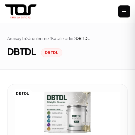
Anasayfa
Ürünlerimiz
Katalizorler
DBTDL
DBTDL
DBTDL
DBTDL