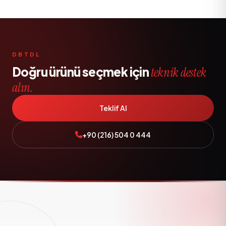
DBTDL
Doğru ürünü seçmek için
teknik destek
alın.
Teklif Al
+90 (216) 504 0 444