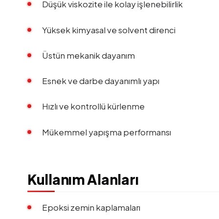
Düşük viskozite ile kolay işlenebilirlik
Yüksek kimyasal ve solvent direnci
Üstün mekanik dayanım
Esnek ve darbe dayanımlı yapı
Hızlı ve kontrollü kürlenme
Mükemmel yapışma performansı
Kullanım Alanları
Epoksi zemin kaplamaları