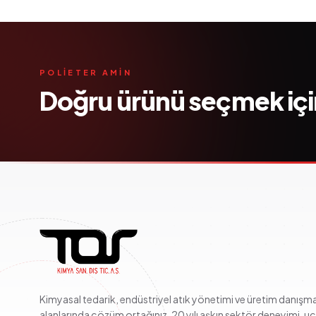
POLİETER AMİN
Doğru ürünü seçmek iç
Kimyasal tedarik, endüstriyel atık yönetimi ve üretim danışma
alanlarında çözüm ortağınız. 20 yılı aşkın sektör deneyimi, u