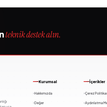
in
teknik destek alın.
Kurumsal
İçerikler
Hakkımızda
Çerez Politika
nlığı
Değer
Aydınlatma Me
çtan uca