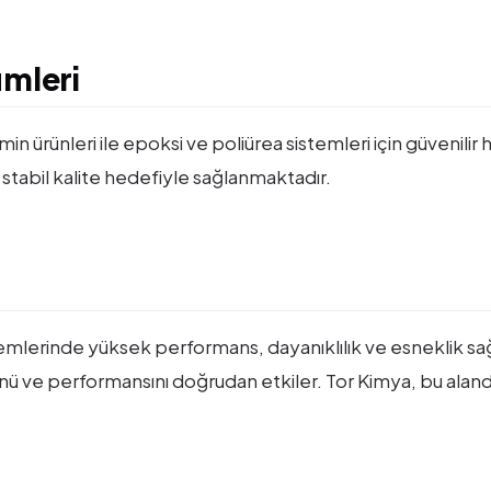
ümleri
amin ürünleri ile epoksi ve poliürea sistemleri için güvenil
tabil kalite hedefiyle sağlanmaktadır.
lerinde yüksek performans, dayanıklılık ve esneklik sağ
ü ve performansını doğrudan etkiler. Tor Kimya, bu aland