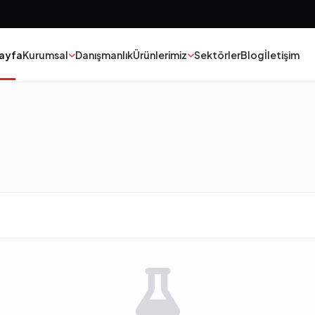
ayfa
Kurumsal
Danışmanlık
Ürünlerimiz
Sektörler
Blog
İletişim
Boya
Tekstil
Yapıştırıcılar
Epoksi Poliüretan
Kauçuk
Madeni Yağ
Polyester
Katalizorler
Yapı Kimyasalları