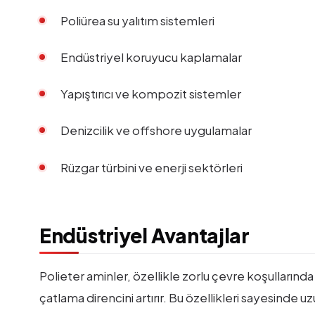
Poliürea su yalıtım sistemleri
Endüstriyel koruyucu kaplamalar
Yapıştırıcı ve kompozit sistemler
Denizcilik ve offshore uygulamalar
Rüzgar türbini ve enerji sektörleri
Endüstriyel Avantajlar
Polieter aminler, özellikle zorlu çevre koşulları
çatlama direncini artırır. Bu özellikleri sayesinde 