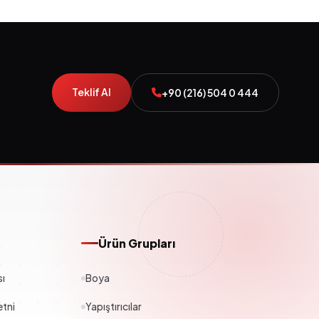
Teklif Al
+90 (216) 504 0 444
Ürün Grupları
sı
Boya
tni
Yapıştırıcılar