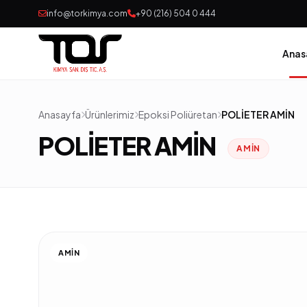
info@torkimya.com
+90 (216) 504 0 444
Anas
Anasayfa
Ürünlerimiz
Epoksi Poliüretan
POLİETER AMİN
POLİETER AMİN
AMIN
AMIN