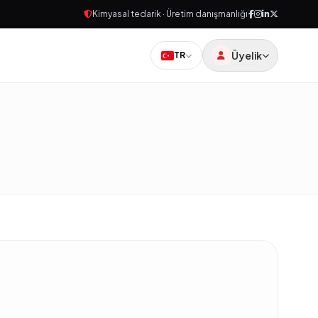
Kimyasal tedarik · Üretim danışmanlığı
Üyelik
TR