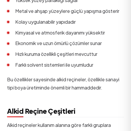
Yüksek yüzey parlaklığı sağlar
Metal ve ahşap yüzeylere güçlü yapışma gösterir
Kolay uygulanabilir yapıdadır
Kimyasal ve atmosferik dayanımı yüksektir
Ekonomik ve uzun ömürlü çözümler sunar
Hızlı kuruma özellikli çeşitleri mevcuttur
Farklı solvent sistemleri ile uyumludur
Bu özellikler sayesinde alkid reçineler, özellikle sanayi
tipi boya üretiminde önemli bir hammaddedir.
Alkid Reçine Çeşitleri
Alkid reçineler kullanım alanına göre farklı gruplara