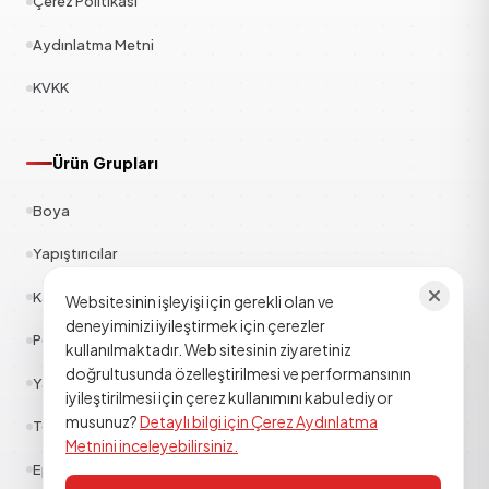
Çerez Politikası
Aydınlatma Metni
KVKK
Ürün Grupları
Boya
Yapıştırıcılar
Kauçuk
Websitesinin işleyişi için gerekli olan ve
deneyiminizi iyileştirmek için çerezler
Polyester
kullanılmaktadır. Web sitesinin ziyaretiniz
doğrultusunda özelleştirilmesi ve performansının
Yapı Kimyasalları
iyileştirilmesi için çerez kullanımını kabul ediyor
musunuz?
Detaylı bilgi için Çerez Aydınlatma
Tekstil
Metnini inceleyebilirsiniz.
Epoksi Poliüretan