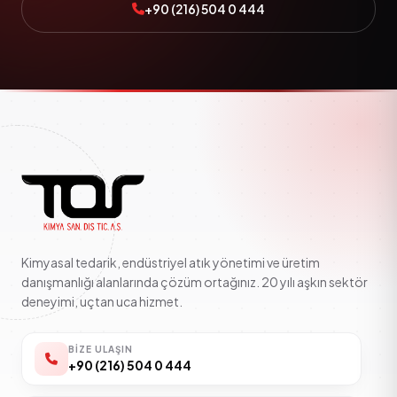
+90 (216) 504 0 444
Kimyasal tedarik, endüstriyel atık yönetimi ve üretim
danışmanlığı alanlarında çözüm ortağınız. 20 yılı aşkın sektör
deneyimi, uçtan uca hizmet.
BIZE ULAŞIN
+90 (216) 504 0 444