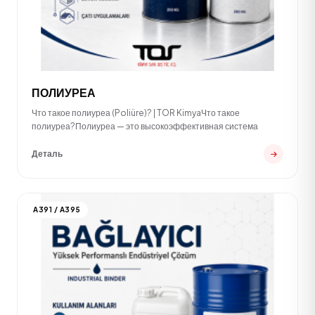
ПОЛИУРЕА
Что такое полиуреа (Poliüre)? | TOR KimyaЧто такое
полиуреа?Полиуреа — это высокоэффективная система
Деталь
A391 / A395