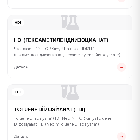
HDI
HDI (ГЕКСАМЕТИЛЕНДИИЗОЦИАНАТ)
Что такое HDI? | TOR KimyaЧто такое HDI?HDI
(гексаметилендиизоцианат, Hexamethylene Diisocyanate) —
Деталь
TDI
TOLUENE DİİZOSİYANAT (TDI)
Toluene Diizosiyanat (TDI) Nedir? | TOR KimyaToluene
Diizosiyanat (TDI) Nedir?Toluene Diizosiyanat (
Деталь