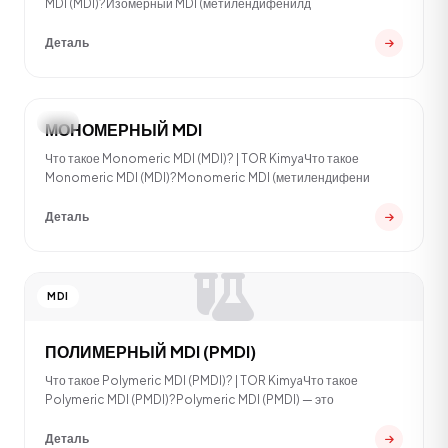
MDI (MDI)?Изомерный MDI (метилендифенилд
Деталь
MDI
МОНОМЕРНЫЙ MDI
Что такое Monomeric MDI (MDI)? | TOR KimyaЧто такое
Monomeric MDI (MDI)?Monomeric MDI (метилендифени
Деталь
MDI
ПОЛИМЕРНЫЙ MDI (PMDI)
Что такое Polymeric MDI (PMDI)? | TOR KimyaЧто такое
Polymeric MDI (PMDI)?Polymeric MDI (PMDI) — это
Деталь