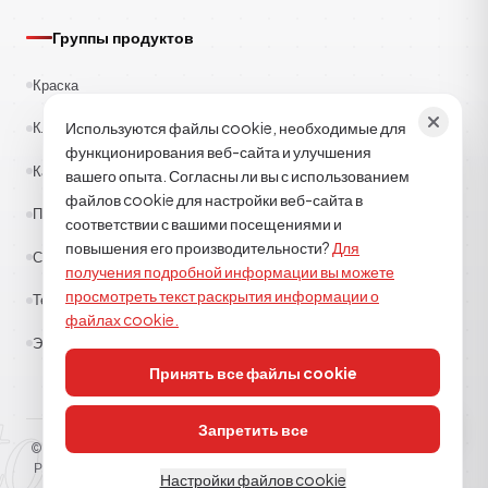
Группы продуктов
Краска
Используются файлы cookie, необходимые для
Клеи
функционирования веб-сайта и улучшения
Каучук
вашего опыта. Согласны ли вы с использованием
файлов cookie для настройки веб-сайта в
Полиэстер
соответствии с вашими посещениями и
повышения его производительности?
Для
Строительная химия
получения подробной информации вы можете
просмотреть текст раскрытия информации о
Текстиль
файлах cookie.
Эпоксид-полиуретан
Принять все файлы cookie
tor kimya
Запретить все
© 2026
TOR KİMYA SANAYİ DIŞ TİCARET A.Ş
. Все права защищены.
Разъясняющий текст
Политика использования файлов cookie
КВКК
Настройки файлов cookie