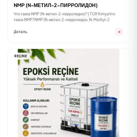
NMP (N-МЕТИЛ-2-ПИРРОЛИДОН)
Что такое NMP (N-метил-2-пирролидон)? | TOR KimyaЧто
такое NMP?NMP (N-метил-2-пирролидон, N-Methyl-2
Деталь
REÇINE