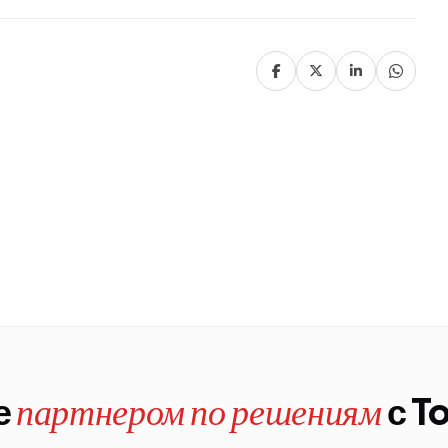
е
с T
партнером по решениям