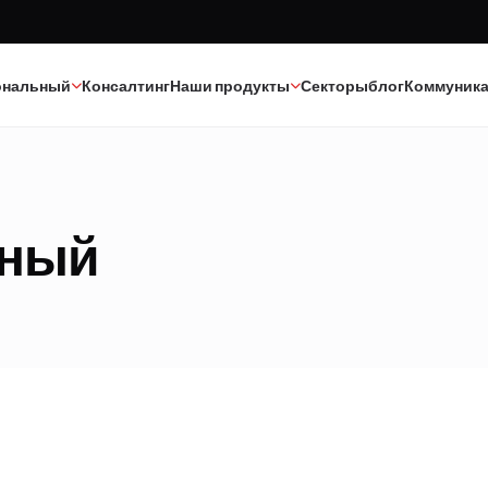
ональный
Консалтинг
Наши продукты
Секторы
блог
Коммуник
Краска
Текстиль
ьный
Клеи
Эпоксид-полиуретан
Каучук
Минеральные масла
Полиэстер
Катализаторы
Строительная химия