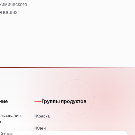
 химического
ля ваших
ние
Группы продуктов
ользования
Краска
e
Клеи
 текст