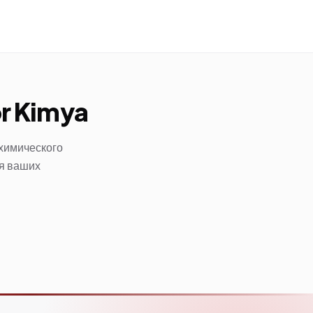
or Kimya
 химического
ля ваших