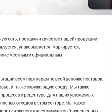
ую сеть, поставки и качество нашей продукции.
льзуется, упаковывается, маркируется,
твии с местным и официальным
тации всем партнерам по всей цепочке поставок,
ровье, а также окружающую среду. Мы также
 процесса и рецептуры для наших уважаемых
опасных отходов в этом секторе.
Мы также
порту и экспорту всех химикатов (разрешенных