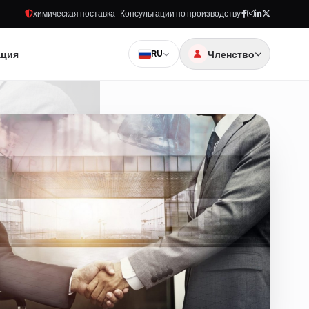
химическая поставка · Консультации по производству
ация
Членство
RU