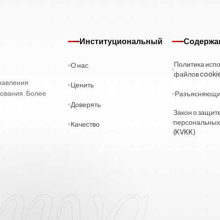
Институциональный
Содержа
Политика исп
О нас
файлов cooki
правления
Ценить
ования. Более
Разъясняющий
Доверять
Закон о защит
персональных
Качество
(KVKK)
imya