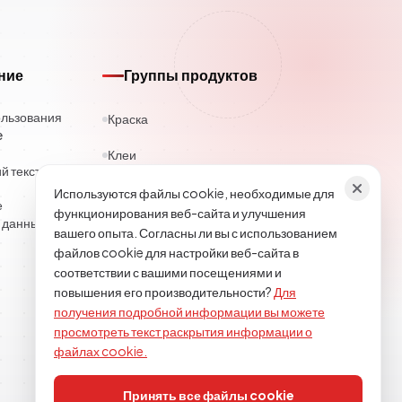
ние
Группы продуктов
ользования
Краска
e
Клеи
 текст
Каучук
Используются файлы cookie, необходимые для
е
функционирования веб-сайта и улучшения
 данных
Полиэстер
вашего опыта. Согласны ли вы с использованием
файлов cookie для настройки веб-сайта в
Строительная химия
соответствии с вашими посещениями и
повышения его производительности?
Для
Текстиль
получения подробной информации вы можете
просмотреть текст раскрытия информации о
Эпоксид-полиуретан
файлах cookie.
Принять все файлы cookie