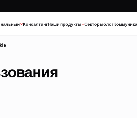
ональный
Консалтинг
Наши продукты
Секторы
блог
Коммуник
kie
Краска
Текстиль
ьзования
Клеи
Эпоксид-полиуретан
Каучук
Минеральные масла
Полиэстер
Катализаторы
Строительная химия