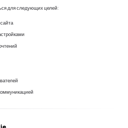
ься для следующих целей:
 сайта
астройками
очтений
ователей
 коммуникацией
ie