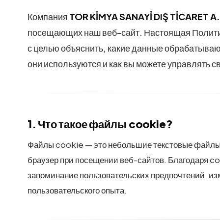
Компания
TOR KİMYA SANAYİ DIŞ TİCARET A.
посещающих наш веб-сайт. Настоящая Полити
с целью объяснить, какие данные обрабатываю
они используются и как вы можете управлять 
1. Что такое файлы cookie?
Файлы cookie — это небольшие текстовые файлы,
браузер при посещении веб-сайтов. Благодаря co
запоминание пользовательских предпочтений, из
пользовательского опыта.