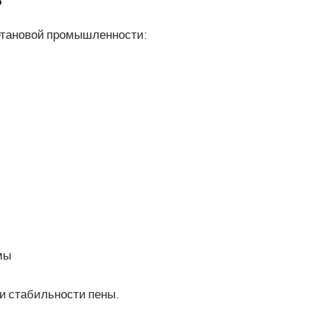
?
етановой промышленности:
мы
и стабильности пены.