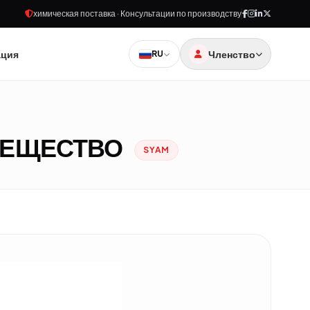
химическая поставка · Консультации по производству
ация
Членство
RU
ВЕЩЕСТВО
SYAM