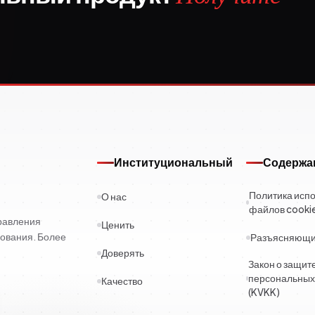
Институциональный
Содержа
Политика исп
О нас
файлов cooki
правления
Ценить
ования. Более
Разъясняющий
Доверять
Закон о защит
персональных
Качество
(KVKK)