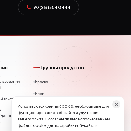
+90 (216) 504 0 444
ние
Группы продуктов
ользования
Краска
e
Клеи
 текст
Каучук
Используются файлы cookie, необходимые для
е
функционирования веб-сайта и улучшения
 данных
Полиэстер
вашего опыта. Согласны ли вы с использованием
файлов cookie для настройки веб-сайта в
Строительная химия