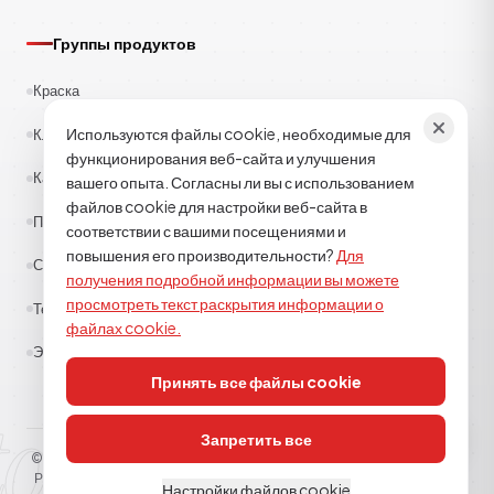
Группы продуктов
Краска
Используются файлы cookie, необходимые для
Клеи
функционирования веб-сайта и улучшения
Каучук
вашего опыта. Согласны ли вы с использованием
файлов cookie для настройки веб-сайта в
Полиэстер
соответствии с вашими посещениями и
повышения его производительности?
Для
Строительная химия
получения подробной информации вы можете
просмотреть текст раскрытия информации о
Текстиль
файлах cookie.
Эпоксид-полиуретан
Принять все файлы cookie
tor kimya
Запретить все
© 2026
TOR KİMYA SANAYİ DIŞ TİCARET A.Ş
. Все права защищены.
Разъясняющий текст
Политика использования файлов cookie
КВКК
Настройки файлов cookie