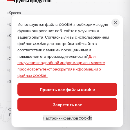
Группы продуктов
Краска
Используются файлы cookie, необходимые для
Клеи
функционирования веб-сайта и улучшения
Каучук
вашего опыта. Согласны ли вы с использованием
файлов cookie для настройки веб-сайта в
Полиэстер
соответствии с вашими посещениями и
повышения его производительности?
Для
Строительная химия
получения подробной информации вы можете
просмотреть текст раскрытия информации о
Текстиль
файлах cookie.
Эпоксид-полиуретан
Принять все файлы cookie
tor kimya
Запретить все
© 2026
TOR KİMYA SANAYİ DIŞ TİCARET A.Ş
. Все права защищены.
Разъясняющий текст
Политика использования файлов cookie
КВКК
Настройки файлов cookie
ТЕХНИЧЕСКАЯ ПОДДЕРЖКА