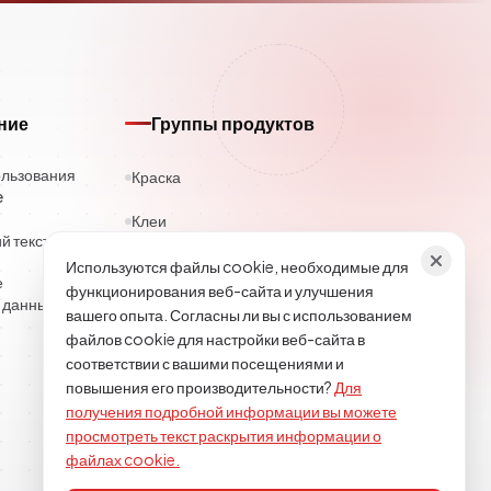
ние
Группы продуктов
ользования
Краска
e
Клеи
 текст
Каучук
Используются файлы cookie, необходимые для
е
функционирования веб-сайта и улучшения
 данных
Полиэстер
вашего опыта. Согласны ли вы с использованием
файлов cookie для настройки веб-сайта в
Строительная химия
соответствии с вашими посещениями и
повышения его производительности?
Для
Текстиль
получения подробной информации вы можете
просмотреть текст раскрытия информации о
Эпоксид-полиуретан
файлах cookie.