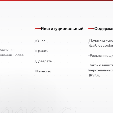
Институциональный
Содержа
Политика исп
О нас
файлов cooki
правления
Ценить
ования. Более
Разъясняющий
Доверять
Закон о защит
персональных
Качество
(KVKK)