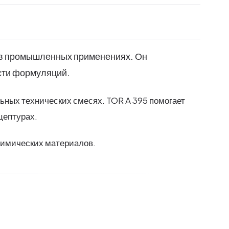
 в промышленных применениях. Он
ости формуляций.
ьных технических смесях. TOR A 395 помогает
цептурах.
химических материалов.