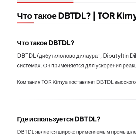
Что такое DBTDL? | TOR Kim
Что такое DBTDL?
DBTDL (дибутилолово дилаурат, Dibutyltin Di
системах. Он применяется для ускорения реа
Компания TOR Kimya поставляет DBTDL высокого
Где используется DBTDL?
DBTDL является широко применяемым промышле