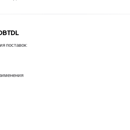
 DBTDL
я поставок:
применения