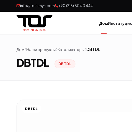
info@torkimya.com
+90 (216) 504 0 444
Дом
Институци
Дом
Наши продукты
Катализаторы
DBTDL
DBTDL
DBTDL
DBTDL