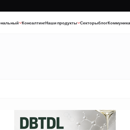
ональный
Консалтинг
Наши продукты
Секторы
блог
Коммуник
Краска
Текстиль
Клеи
Эпоксид-полиуретан
Каучук
Минеральные масла
Полиэстер
Катализаторы
Строительная химия