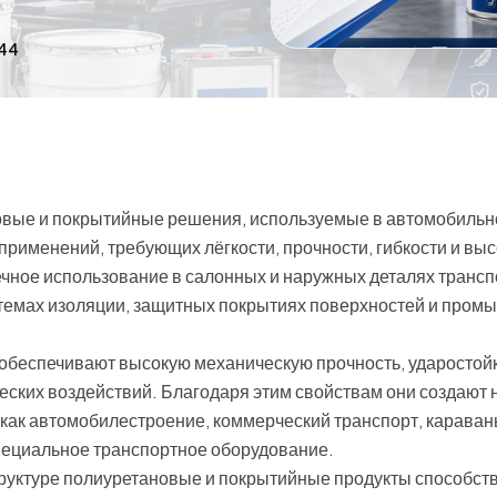
444
вые и покрытийные решения, используемые в автомобильно
применений, требующих лёгкости, прочности, гибкости и вы
чное использование в салонных и наружных деталях трансп
темах изоляции, защитных покрытиях поверхностей и про
беспечивают высокую механическую прочность, ударостойко
еских воздействий. Благодаря этим свойствам они создают
х как автомобилестроение, коммерческий транспорт, карав
специальное транспортное оборудование.
труктуре полиуретановые и покрытийные продукты способс