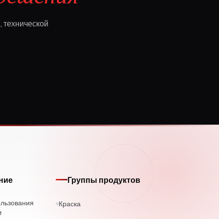
, технической
ние
Группы продуктов
ользования
Краска
e