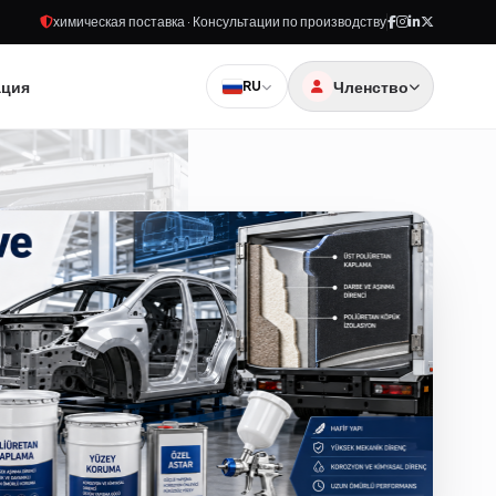
химическая поставка · Консультации по производству
ация
Членство
RU