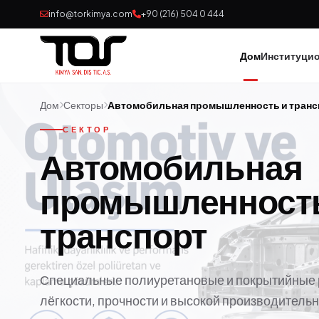
info@torkimya.com
+90 (216) 504 0 444
Дом
Институци
Дом
Секторы
Автомобильная промышленность и транс
СЕКТОР
Автомобильная
промышленность
транспорт
Специальные полиуретановые и покрытийные
лёгкости, прочности и высокой производительн