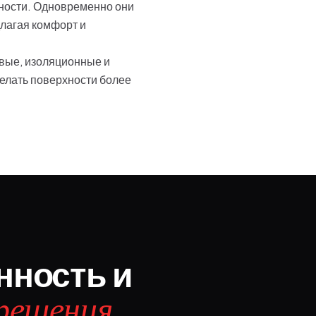
ности. Одновременно они
длагая комфорт и
овые, изоляционные и
елать поверхности более
ность и
 решения