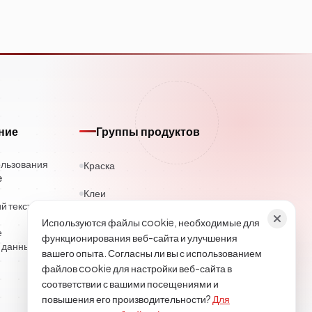
ние
Группы продуктов
ользования
Краска
e
Клеи
 текст
Каучук
Используются файлы cookie, необходимые для
е
функционирования веб-сайта и улучшения
 данных
Полиэстер
вашего опыта. Согласны ли вы с использованием
файлов cookie для настройки веб-сайта в
Строительная химия
соответствии с вашими посещениями и
повышения его производительности?
Для
Текстиль