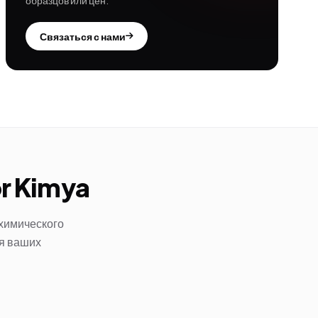
образцов или цен.
Связаться с нами
or Kimya
 химического
ля ваших