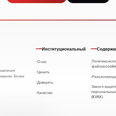
Институциональный
Содержа
Политика исп
О нас
файлов cooki
правления
Ценить
ования. Более
Разъясняющий
Доверять
Закон о защит
персональных
Качество
(KVKK)