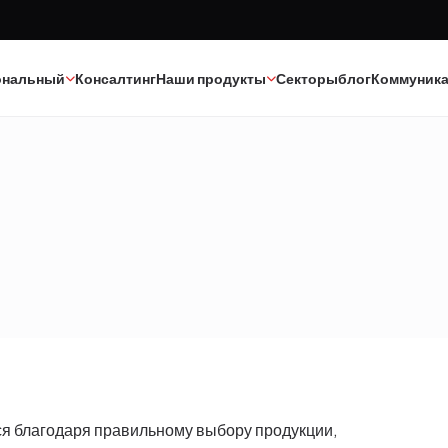
ональный
Консалтинг
Наши продукты
Секторы
блог
Коммуник
Краска
Текстиль
Клеи
Эпоксид-полиуретан
Каучук
Минеральные масла
Полиэстер
Катализаторы
Строительная химия
ся благодаря правильному выбору продукции,