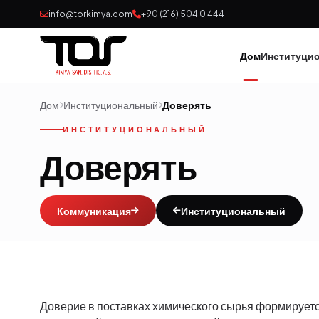
info@torkimya.com
+90 (216) 504 0 444
Дом
Институци
Дом
Институциональный
Доверять
ИНСТИТУЦИОНАЛЬНЫЙ
Доверять
Коммуникация
Институциональный
Доверие в поставках химического сырья формирует