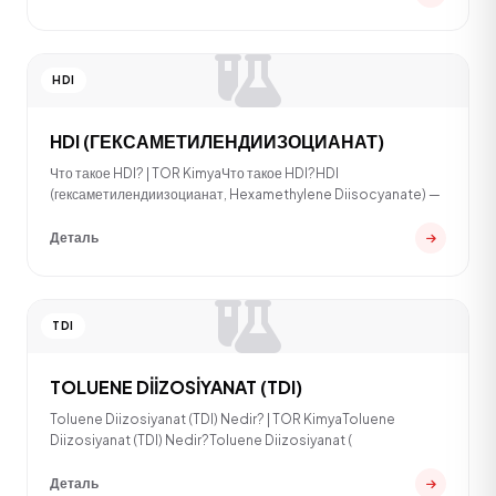
HDI
HDI (ГЕКСАМЕТИЛЕНДИИЗОЦИАНАТ)
Что такое HDI? | TOR KimyaЧто такое HDI?HDI
(гексаметилендиизоцианат, Hexamethylene Diisocyanate) —
Деталь
TDI
TOLUENE DİİZOSİYANAT (TDI)
Toluene Diizosiyanat (TDI) Nedir? | TOR KimyaToluene
Diizosiyanat (TDI) Nedir?Toluene Diizosiyanat (
Деталь