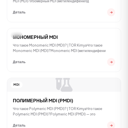
MDI (MDI)?Изомерный MDI (метилендифенилд
Деталь
MDI
МОНОМЕРНЫЙ MDI
Что такое Monomeric MDI (MDI)? | TOR KimyaЧто такое
Monomeric MDI (MDI)?Monomeric MDI (метилендифени
Деталь
MDI
ПОЛИМЕРНЫЙ MDI (PMDI)
Что такое Polymeric MDI (PMDI)? | TOR KimyaЧто такое
Polymeric MDI (PMDI)?Polymeric MDI (PMDI) — это
Деталь