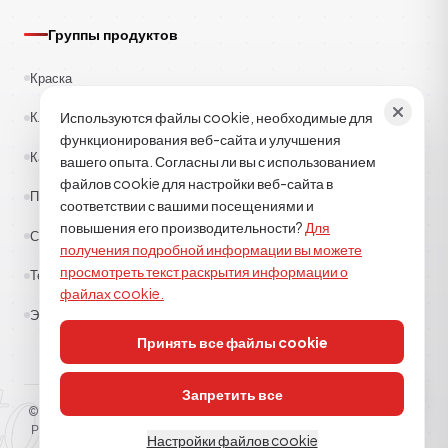
Группы продуктов
Краска
Используются файлы cookie, необходимые для
Клеи
функционирования веб-сайта и улучшения
Каучук
вашего опыта. Согласны ли вы с использованием
файлов cookie для настройки веб-сайта в
Полиэстер
соответствии с вашими посещениями и
повышения его производительности?
Для
Строительная химия
получения подробной информации вы можете
просмотреть текст раскрытия информации о
Текстиль
файлах cookie.
Эпоксид-полиуретан
Принять все файлы cookie
tor kimya
Запретить все
© 2026
TOR KİMYA SANAYİ DIŞ TİCARET A.Ş
. Все права защищены.
Разъясняющий текст
Политика использования файлов cookie
КВКК
Настройки файлов cookie