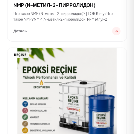
NMP (N-МЕТИЛ-2-ПИРРОЛИДОН)
Что такое NMP (N-метил-2-пирролидон)? | TOR KimyaЧто
такое NMP?NMP (N-метил-2-пирролидон, N-Methyl-2
Деталь
REÇINE