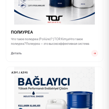
ПОЛИУРЕА
Что такое полиуреа (Poliüre)? | TOR KimyaЧто такое
полиуреа?Полиуреа — это высокоэффективная система
Деталь
A391 / A395