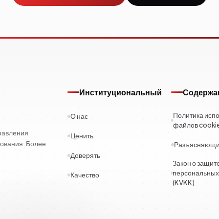
Институциональный
Содержа
Политика исп
О нас
файлов cooki
правления
Ценить
ования. Более
Разъясняющий
Доверять
Закон о защит
персональных
Качество
(KVKK)