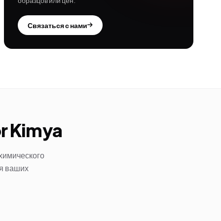
образцов или цен.
Связаться с нами
or Kimya
 химического
ля ваших