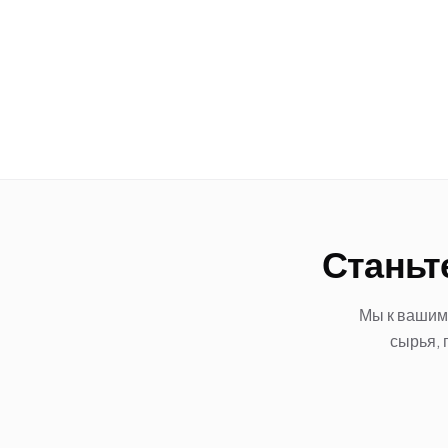
Станьт
Мы к вашим 
сырья, 