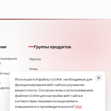
ние
Группы продуктов
ользования
Краска
e
Клеи
 текст
Каучук
Используются файлы cookie, необходимые для
е
функционирования веб-сайта и улучшения
 данных
Полиэстер
вашего опыта. Согласны ли вы с использованием
файлов cookie для настройки веб-сайта в
Строительная химия
соответствии с вашими посещениями и
повышения его производительности?
Для
Текстиль