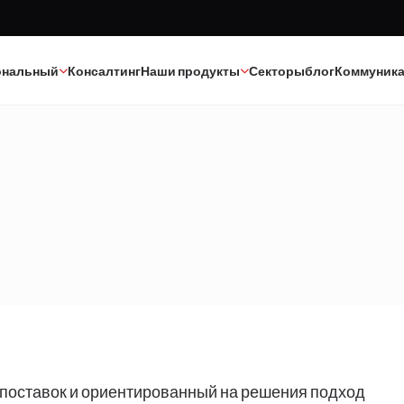
ональный
Консалтинг
Наши продукты
Секторы
блог
Коммуник
Краска
Текстиль
Клеи
Эпоксид-полиуретан
Каучук
Минеральные масла
Полиэстер
Катализаторы
Строительная химия
ь поставок и ориентированный на решения подход