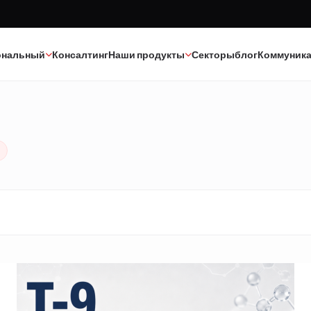
ональный
Консалтинг
Наши продукты
Секторы
блог
Коммуник
Краска
Текстиль
Клеи
Эпоксид-полиуретан
Каучук
Минеральные масла
Полиэстер
Катализаторы
Строительная химия