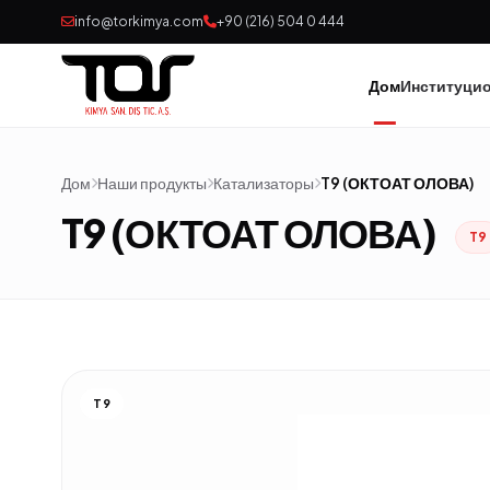
info@torkimya.com
+90 (216) 504 0 444
Дом
Институци
Дом
Наши продукты
Катализаторы
T9 (ОКТОАТ ОЛОВА)
T9 (ОКТОАТ ОЛОВА)
T9
T9