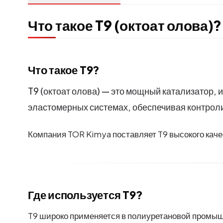
Что такое T9 (октоат олова)?
Что такое T9?
T9 (октоат олова) — это мощный катализатор, 
эластомерных системах, обеспечивая контрол
Компания TOR Kimya поставляет T9 высокого кач
Где используется T9?
T9 широко применяется в полиуретановой промы