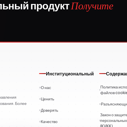
льный продукт
Получите
Институциональный
Содержа
Политика исп
О нас
файлов cooki
правления
Ценить
ования. Более
Разъясняющий
Доверять
Закон о защит
персональных
Качество
(KVKK)