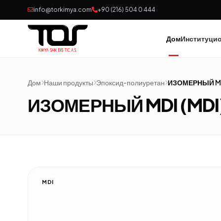
info@torkimya.com
+90 (216) 504 0 444
Дом
Институци
Дом
Наши продукты
Эпоксид-полиуретан
ИЗОМЕРНЫЙ MD
ИЗОМЕРНЫЙ MDI (MDI
MDI