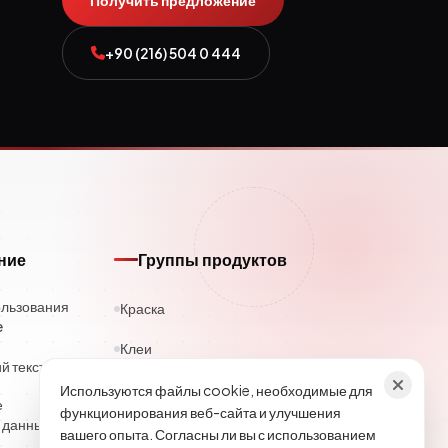
Получить предложение
+90 (216) 504 0 444
ние
Группы продуктов
ользования
Краска
e
Клеи
 текст
Каучук
Используются файлы cookie, необходимые для
е
функционирования веб-сайта и улучшения
 данных
Полиэстер
вашего опыта. Согласны ли вы с использованием