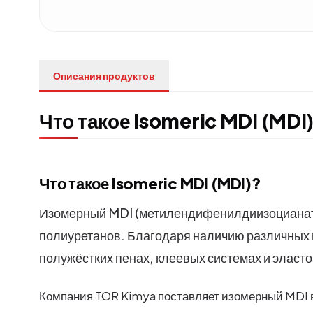
Описания продуктов
Что такое Isomeric MDI (MDI
Что такое Isomeric MDI (MDI)?
Изомерный MDI (метилендифенилдиизоцианат) 
полиуретанов. Благодаря наличию различных и
полужёстких пенах, клеевых системах и эласт
Компания TOR Kimya поставляет изомерный MDI 