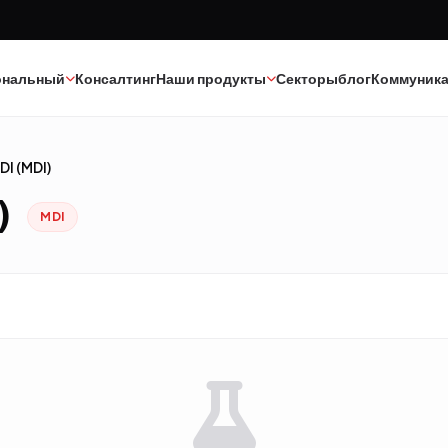
ональный
Консалтинг
Наши продукты
Секторы
блог
Коммуник
I (MDI)
Краска
Текстиль
)
MDI
Клеи
Эпоксид-полиуретан
Каучук
Минеральные масла
Полиэстер
Катализаторы
Строительная химия