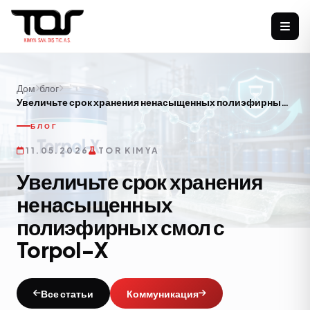
Дом
блог
Увеличьте срок хранения ненасыщенных полиэфирных
смол с Torpol-X
БЛОГ
11.05.2026
TOR KIMYA
Увеличьте срок хранения
ненасыщенных
полиэфирных смол с
Torpol-X
Все статьи
Коммуникация